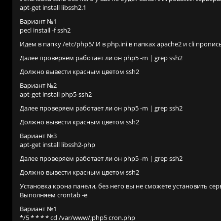
apt-get install libssh2.1
Вариант №1
pecl install -f ssh2
Идем в папку /etc/php5/ И в php.ini в папках apache2 и cli пропи
Далее проверяем работает ли он php5 -m | grep ssh2
Должно вывести красным цветом ssh2
Вариант №2
apt-get install php5-ssh2
Далее проверяем работает ли он php5 -m | grep ssh2
Должно вывести красным цветом ssh2
Вариант №3
apt-get install libssh2-php
Далее проверяем работает ли он php5 -m | grep ssh2
Должно вывести красным цветом ssh2
Установка крона панели, без него вы не сможете установить сер
Выполняем crontab -e
Вариант №1
*/5 * * * * cd /var/www/;php5 cron.php