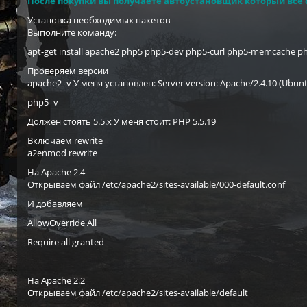
После покупки вы получаете автоустановщик который всё са
Установка необходимых пакетов
Выполните команду:
apt-get install apache2 php5 php5-dev php5-curl php5-memcache
Проверяем версии
apache2 -v У меня установлен: Server version: Apache/2.4.10 (Ubun
php5 -v
Должен стоять 5.5.x У меня стоит: PHP 5.5.19
Включаем rewrite
a2enmod rewrite
На Apache 2.4
Открываем файл /etc/apache2/sites-available/000-default.conf
И добавляем
AllowOverride All
Require all granted
На Apache 2.2
Открываем файл /etc/apache2/sites-available/default