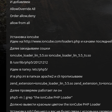
И добавляем
AllowOverride All
Order allow,deny
allow from all
Установка ioncube
Идем на http://www.ioncube.com/loaders.php и качаем последний
Далее закидываем сошки
ioncube_loader_lin_5.5.so ioncube_loader_lin_5.5_ts.so
В /usr/lib/php5/20121212
Идем в папку /etc/php5/
И в php.ini в папках apache2 и cli прописываем
zend_extension=ioncube_loader_lin_5.5.so zend_extension_ts=ioncub
Далее проверяем работает ли он
php5 -m | grep "the ionCube PHP Loader"
Должно вывести красным цветом the ionCube PHP Loader
Установка ssh2 без него у вас не будет связи с игровыми сервера