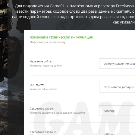
Для подключения GamePL к платёжному агрегатору Freekassa 
ввести параметры, кодовое слово два раза, данные с GamePL 
ваше кодовой слово, его надо прописать дава раза, если кодово
как указали