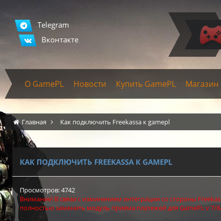
Telegram
Вконтакте
О GamePL
Новости
Купить GamePL
Магазин
Главная
Как подключить Freekassa к gamepl
КАК ПОДКЛЮЧИТЬ FREEKASSA К GAMEPL
Просмотров: 4742
Внимание! В связи с изминением интеграции со стороны Freekass
полностью заменить модуль приёма платежей для GamePL v 7/8/9