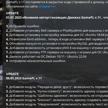
GamePL v.11 поставляется в закрытом коде с привязкой к домену, 
обновления на сайте.
Услуги >>>
UPDATE
01.01.2023 обновили автоустановщик Движка GamePL v.11 , что
1.
Исправили ошибки
2.
Добавили установку Веб сервера и PhpMyadmin для машины с иг
3.
Добавили установку и настройку машины для OC Ubuntu 18.04 (и
4.
Пофиксили bind-address , теперь в ходе установки Веб сервера 
5.
Обновили мануал по установки и настройки MySQL для выдачи к
6.
Добавили возможность установки JAVA 8 на машину с играми для
7.
Добавили установку FTP сервера на машину с играми для OC Ubu
8.
Движок работает на OC Debian 10/11 - Ubuntu 22.04
9.
Исправили незначительные ошибки.
UPDATE
05.01.2023 GamePL v.11
1
. Добавили модуль "Передачи денег другу", возможность перевест
2
. Добавили модуль "Купон клиенту", возможность админу создава
3.
Добавили модуль "Шаблоны админки", возможность не открыват
4
. Добавили модуль "Блокнот", возможность админу создавать зам
5.
Добавили модуль "Уведомления", возможность выслать текст из