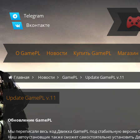
Telegram
Вконтакте
О GamePL
Новости
Купить GamePL
Магазин
Главная
Новости
GamePL
Update GamePL v.11
Update GamePL v.11
Обновление GamePL
Мы переписали весь код Движка GamePL под стабильную версию OC D
Наш автоустановщик также сможет самостоятельно установить Дви