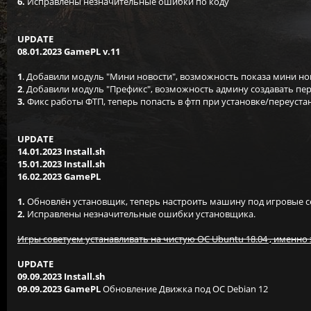
6.
Исправлены незначительные ошибки по коду
UPDATE
08.01.2023 GamePL v.11
1
. Добавили модуль "Мини новости", возможность показа мини но
2
. Добавили модуль "Префикс", возможность админу создавать пер
3.
Фикс работы ФТП, теперь попасть в фтп при установке/переуста
UPDATE
14.01.2023 Install.sh
15.01.2023 Install.sh
16.02.2023 GamePL
1.
Обновлён установщик, теперь настроить машину под игровые се
2.
Исправлены незначительные ошибки установщика.
Игры советуем устанавливать на чистую OC Ubuntu 18.04 , именно 
UPDATE
09.09.2023 Install.sh
09.09.2023 GamePL
Обновление Движка под ОС Debian 12